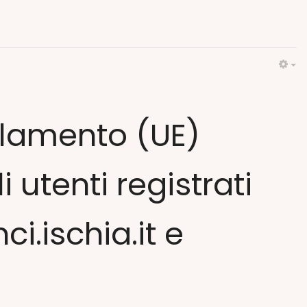
Em
olamento (UE)
utenti registrati
ci.ischia.it e