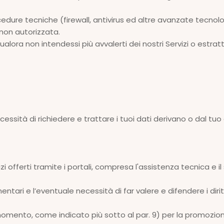
dure tecniche (firewall, antivirus ed altre avanzate tecnolo
a non autorizzata.
qualora non intendessi più avvalerti dei nostri Servizi o estra
essità di richiedere e trattare i tuoi dati derivano o dal tuo
izi offerti tramite i portali, compresa l'assistenza tecnica e
tari e l’eventuale necessità di far valere e difendere i dirit
omento, come indicato più sotto al par. 9) per la promozione