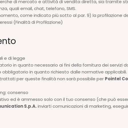
cerche di mercato e attività di vendita diretta, sia tramite 
a, quali email, chat, telefono, SMS.
omento, come indicato più sotto al par. 9) la profilazione de
essi (Finalità di Profilazione)
ento
li e di legge
torio in quanto necessario ai fini della fornitura dei servizi da
o obbligatorio in quanto richiesto dalle normative applicabili.
 trattati per queste finalità non sarà possibile per
Pointel C
ting: consenso
coltativo ed è ammesso solo con il tuo consenso (che può es
unication S.p.A.
inviarti comunicazioni di marketing, eseguir