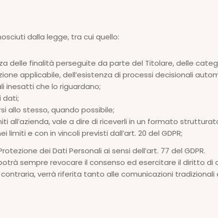
osciuti dalla legge, tra cui quello:
delle finalità perseguite da parte del Titolare, delle categori
ne applicabile, dell’esistenza di processi decisionali autom
li inesatti che lo riguardano;
 dati;
si allo stesso, quando possibile;
niti all’azienda, vale a dire di riceverli in un formato strutt
 limiti e con in vincoli previsti dall’art. 20 del GDPR;
rotezione dei Dati Personali ai sensi dell’art. 77 del GDPR.
te potrà sempre revocare il consenso ed esercitare il diritto d
contraria, verrà riferita tanto alle comunicazioni tradiziona