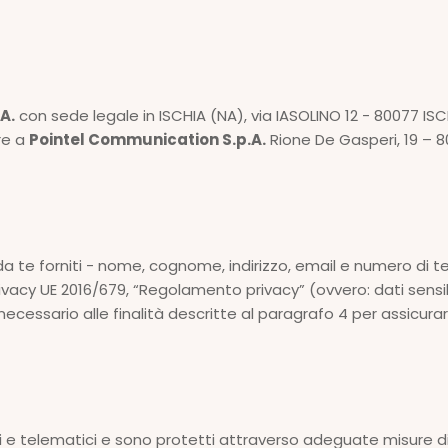
A.
con sede legale in ISCHIA (NA), via IASOLINO 12 - 80077 I
re a
Pointel Communication S.p.A.
Rione De Gasperi, 19 –
i da te forniti - nome, cognome, indirizzo, email e numero di t
vacy UE 2016/679, “Regolamento privacy” (ovvero: dati sensibil
ssario alle finalità descritte al paragrafo 4 per assicurarti i
ici e telematici e sono protetti attraverso adeguate misure di