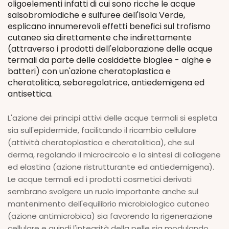
oligoelementi infatti di cui sono ricche le acque
salsobromiodiche e sulfuree dell'Isola Verde,
esplicano innumerevoli effetti benefici sul trofismo
cutaneo sia direttamente che indirettamente
(attraverso i prodotti dell'elaborazione delle acque
termali da parte delle cosiddette bioglee - alghe e
batteri) con un'azione cheratoplastica e
cheratolitica, seboregolatrice, antiedemigena ed
antisettica.
L'azione dei principi attivi delle acque termali si espleta
sia sull'epidermide, facilitando il ricambio cellulare
(attività cheratoplastica e cheratolitica), che sul
derma, regolando il microcircolo e la sintesi di collagene
ed elastina (azione ristrutturante ed antiedemigena).
Le acque termali ed i prodotti cosmetici derivati
sembrano svolgere un ruolo importante anche sul
mantenimento dell'equilibrio microbiologico cutaneo
(azione antimicrobica) sia favorendo la rigenerazione
cellulare e quindi l'integrità della pelle sia modulando