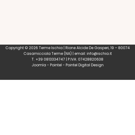
Copyright © 2026 Terme Ischia | Rione Alcide De Gasperi, 19 – 80074
Casamicciola Terme
(NA) | email:
info@ischia.it
T. +39 0813334747 | P.IVA: 07428820638
Joomla
-
Pointel
-
Pointel Digital Design
0
Shares
Share
Tweet
Share
Share
Share
Share