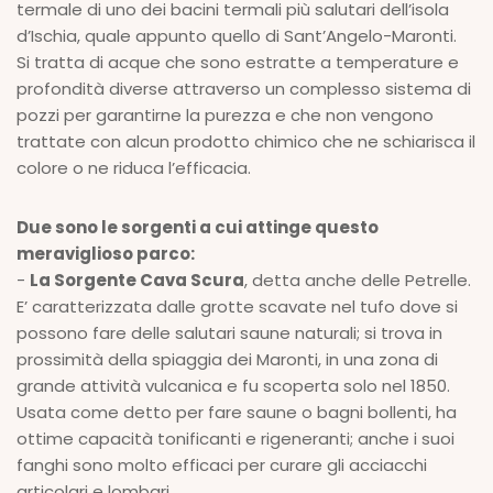
termale di uno dei bacini termali più salutari dell’isola
d’Ischia, quale appunto quello di Sant’Angelo-Maronti.
Si tratta di acque che sono estratte a temperature e
profondità diverse attraverso un complesso sistema di
pozzi per garantirne la purezza e che non vengono
trattate con alcun prodotto chimico che ne schiarisca il
colore o ne riduca l’efficacia.
Due sono le sorgenti a cui attinge questo
meraviglioso parco:
-
La Sorgente Cava Scura
, detta anche delle Petrelle.
E’ caratterizzata dalle grotte scavate nel tufo dove si
possono fare delle salutari saune naturali; si trova in
prossimità della spiaggia dei Maronti, in una zona di
grande attività vulcanica e fu scoperta solo nel 1850.
Usata come detto per fare saune o bagni bollenti, ha
ottime capacità tonificanti e rigeneranti; anche i suoi
fanghi sono molto efficaci per curare gli acciacchi
articolari e lombari.