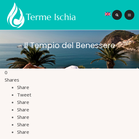
Il Tempio del Benessere
0
Shares
Share
Tweet
Share
Share
Share
Share
Share