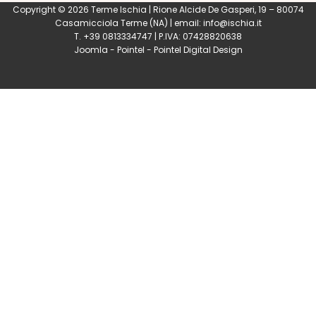
Copyright © 2026 Terme Ischia | Rione Alcide De Gasperi, 19 – 80074
Casamicciola Terme
(NA) | email:
info@ischia.it
T. +39 0813334747 | P.IVA: 07428820638
Joomla
-
Pointel
-
Pointel Digital Design
0
Shares
Share
Tweet
Share
Share
Share
Share
Share
0
Shares