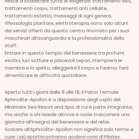
riesce a soddisfare tutte le esigenze: trattamenti viso,
trattamenti corpo, trattamenti anti cellulite,
trattamenti estetici, massaggi di ogni genere,
riflessologia plantare, elettroterapia, sono solo alcuni
dei servizi offerti da questo centro rinomato per i suoi
macchinari all’avanguardia e la professionalità dello
staff.
Entrare in questo tempio del benessere tra profumi
esotici, luci soffuse e piacevoli tepori, ritemprerà le
membra e lo spirito, alleggerirà il corpo e l’anima, farà
dimenticare le difficoltà quotidiane.
Aperto tutti i giorni dalle 8 alle 18, il Parco Termale
Aphrodite-Apollon è a disposizione degli ospiti del
Miramare Sea Resort and Spa, di cui è parte integrante,
ma anche a chi risiede altrove e vuole trascorrere una
giornata all’insegna del benessere e del relax.
Sostare all’Aphrodite-Apollon non significa solo terme e
cure: i più sportivi potranno godersi corsi di Pilates,