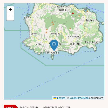
+
−
Leaflet
|
©
OpenStreetMap
contributors
TAGS
PARCHI TERMALI
APHRODITE APOLLON