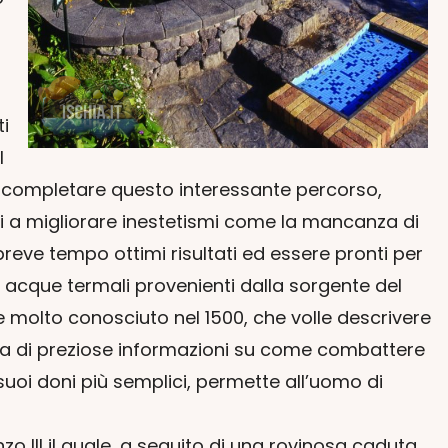
i
l
A completare questo interessante percorso,
i a migliorare inestetismi come la mancanza di
breve tempo ottimi risultati ed essere pronti per
 acque termali provenienti dalla sorgente del
se molto conosciuto nel 1500, che volle descrivere
colta di preziose informazioni su come combattere
suoi doni più semplici, permette all’uomo di
o III il quale, a seguito di una rovinosa caduta,