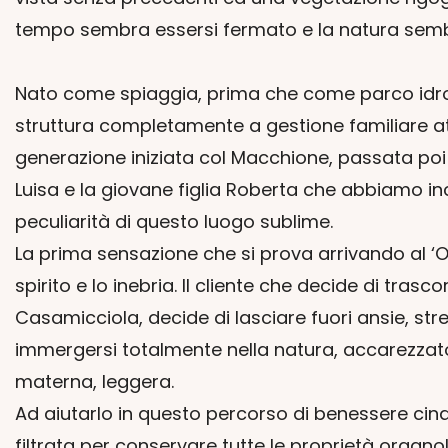
tempo sembra essersi fermato e la natura sembra
Nato come spiaggia, prima che come parco idrote
struttura completamente a gestione familiare at
generazione iniziata col Macchione, passata poi 
Luisa e la giovane figlia Roberta che abbiamo inco
peculiarità di questo luogo sublime.
La prima sensazione che si prova arrivando al ‘O
spirito e lo inebria. Il cliente che decide di tra
Casamicciola, decide di lasciare fuori ansie, stres
immergersi totalmente nella natura, accarezzato 
materna, leggera.
Ad aiutarlo in questo percorso di benessere c
filtrata per conservare tutte le proprietà organ