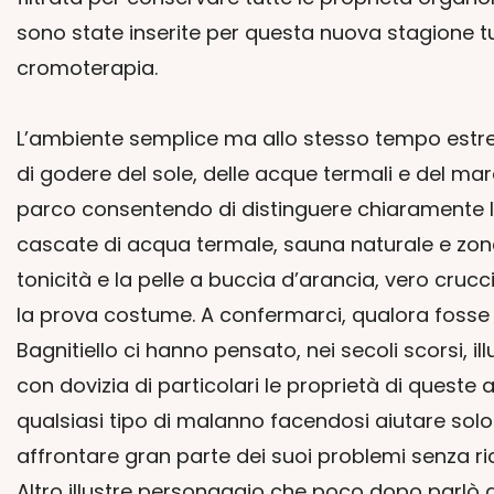
sono state inserite per questa nuova stagione t
cromoterapia.
L’ambiente semplice ma allo stesso tempo estre
di godere del sole, delle acque termali e del mar
parco consentendo di distinguere chiaramente l
cascate di acqua termale, sauna naturale e zona
tonicità e la pelle a buccia d’arancia, vero cruc
la prova costume. A confermarci, qualora fosse n
Bagnitiello ci hanno pensato, nei secoli scorsi, 
con dovizia di particolari le proprietà di queste
qualsiasi tipo di malanno facendosi aiutare solo
affrontare gran parte dei suoi problemi senza ricor
Altro illustre personaggio che poco dopo parlò de