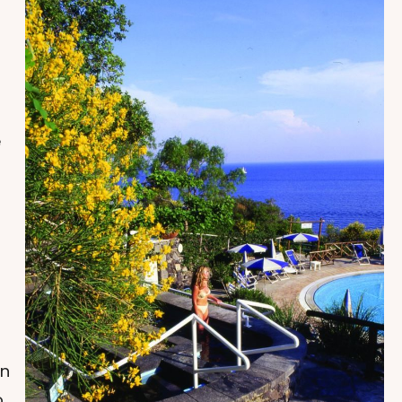
e
on
o