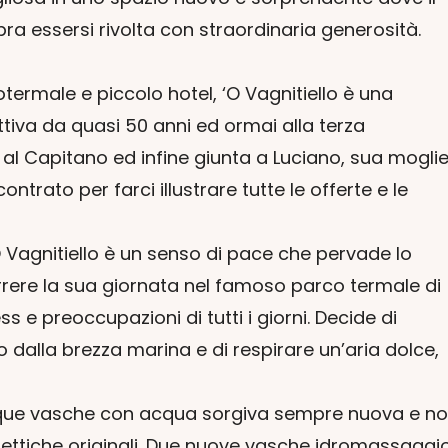
 essersi rivolta con straordinaria generosità.
rmale e piccolo hotel, ‘O Vagnitiello è una
tiva da quasi 50 anni ed ormai alla terza
al Capitano ed infine giunta a Luciano, sua mogli
ntrato per farci illustrare tutte le offerte e le
 Vagnitiello è un senso di pace che pervade lo
scorrere la sua giornata nel famoso parco termale di
s e preoccupazioni di tutti i giorni. Decide di
dalla brezza marina e di respirare un’aria dolce,
inque vasche con acqua sorgiva sempre nuova e n
olettiche originali. Due nuove vasche idromassaggi