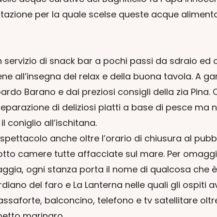
litazione per la quale scelse queste acque alimenta
servizio di snack bar a pochi passi da sdraio ed 
 all’insegna del relax e della buona tavola. A garan
do Barano e dai preziosi consigli della zia Pina. 
 preparazione di deliziosi piatti a base di pesce m
 coniglio all’ischitana.
spettacolo anche oltre l’orario di chiusura al pubb
e otto camere tutte affacciate sul mare. Per omagg
taggia, ogni stanza porta il nome di qualcosa che 
rdiano del faro e La Lanterna nelle quali gli ospiti 
ssaforte, balconcino, telefono e tv satellitare olt
petto marinaro.