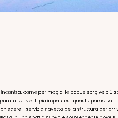
ontra, come per magia, le acque sorgive più salu
iparata dai venti più impetuosi, questo paradiso ha 
ichiedere il servizio navetta della struttura per ar
lio
sa in uno spazio nuovo e sorprendente dove il