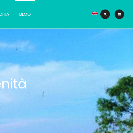
CHIA
BLOG
enità