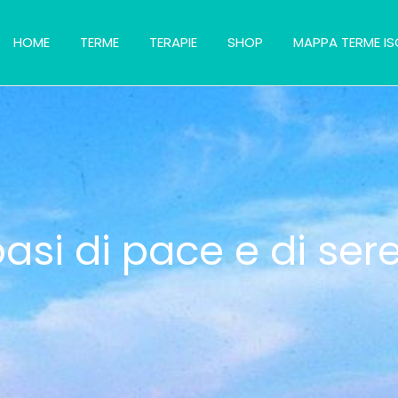
HOME
TERME
TERAPIE
SHOP
MAPPA TERME IS
asi di pace e di ser