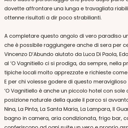
dovette affrontare una lunga e travagliata riabi
ottenne risultati a dir poco strabilianti.
A completare questo angolo di vero paradiso un 
che è possibile raggiungere anche di sera per cene
Vincenzo D’Abundo aiutato da Luca Di Paola, Edoar
al ‘O Vagnitiello ci si prodiga, da sempre, nella
tipiche locali molto apprezzate e richieste come il
E per chi volesse godere di questo meraviglioso 
‘O Vagnitiello è anche un piccolo hotel con sol
posizione naturale della quale il parco si avvan
Nina, La Pinta, La Santa Maria, La Lampara, Il Gua
bagno in camera, aria condizionata, frigo bar, ca
conferiscono ad ogni suite un vero e proprio as