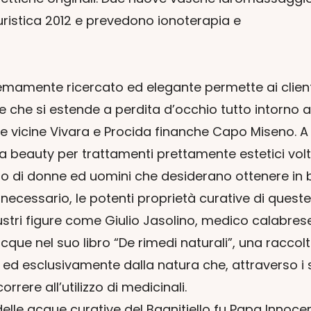
uristica 2012 e prevedono ionoterapia e
mamente ricercato ed elegante permette ai client
e che si estende a perdita d’occhio tutto intorno a
e vicine Vivara e Procida finanche Capo Miseno. 
 beauty per trattamenti prettamente estetici volt
cio di donne ed uomini che desiderano ottenere in 
ecessario, le potenti proprietà curative di queste
illustri figure come Giulio Jasolino, medico calabre
 acque nel suo libro “De rimedi naturali”, una rac
 ed esclusivamente dalla natura che, attraverso i 
rere all’utilizzo di medicinali.
lle acque curative del Bagnitiello fu Papa Innocenz