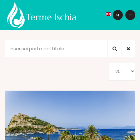
Inserisci
parte
del
Visualizza
titolo
n.