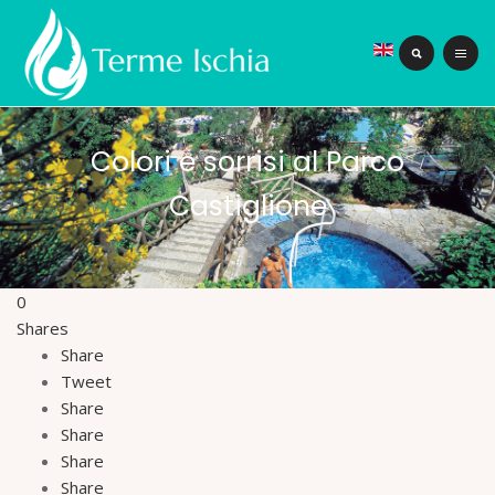
Colori e sorrisi al Parco
Castiglione
0
Shares
Share
Tweet
Share
Share
Share
Share