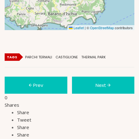
Leaflet
|
©
OpenStreetMap
contributors
TAGS
PARCHI TERMALI
CASTIGLIONE
THERMAL PARK
Prev
Next
0
Shares
Share
Tweet
Share
Share