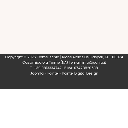
Copyright © 2026 Terme Ischia | Rione Alcide De Gasperi, 19 – 80074
Casamicciola Terme
(NA) | email:
info@ischia.it
T. +39 0813334747 | P.IVA: 07428820638
Joomla
-
Pointel
-
Pointel Digital Design
0
Shares
Share
Tweet
Share
Share