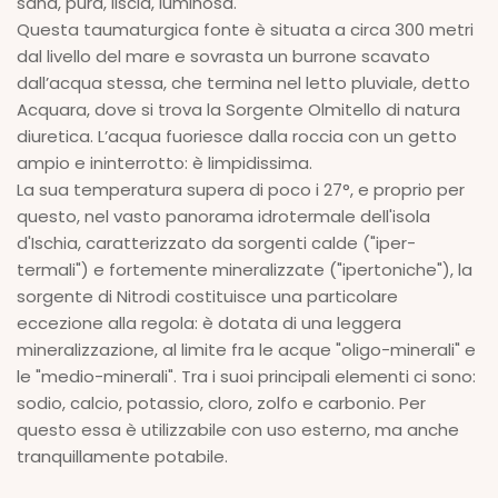
sana, pura, liscia, luminosa.
Questa taumaturgica fonte è situata a circa 300 metri
dal livello del mare e sovrasta un burrone scavato
dall’acqua stessa, che termina nel letto pluviale, detto
Acquara, dove si trova la Sorgente Olmitello di natura
diuretica. L’acqua fuoriesce dalla roccia con un getto
ampio e ininterrotto: è limpidissima.
La sua temperatura supera di poco i 27°, e proprio per
questo, nel vasto panorama idrotermale dell'isola
d'Ischia, caratterizzato da sorgenti calde ("iper-
termali") e fortemente mineralizzate ("ipertoniche"), la
sorgente di Nitrodi costituisce una particolare
eccezione alla regola: è dotata di una leggera
mineralizzazione, al limite fra le acque "oligo-minerali" e
le "medio-minerali". Tra i suoi principali elementi ci sono:
sodio, calcio, potassio, cloro, zolfo e carbonio. Per
questo essa è utilizzabile con uso esterno, ma anche
tranquillamente potabile.