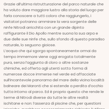
Grazie all’ultima ristrutturazione del parco naturale che
ha voluto dare maggiore lustro alla storia del luogo per
farla conoscere a tutti coloro che raggiungerlo, i
visitatori potranno ammirare la vera sorgente delle
ninfe Nitrodi arricchita con un grande dipinto
raffigurante il Dio Apollo mentre suona la sua arpa e
due delle sue ninfe che, sullo sfondo di questo paradiso
naturale, lo seguono gioiose.
L’acqua che qui sgorga spontaneamente ormai da
tempo immemore viene oggi erogata totalmente
pura, senza l’aggiunta di cloro o altre sostanze
chimiche, ed offerta agli utenti sotto forma di
numerose docce immerse nel verde ed affacciate
sull’incantevole panorama del mare della vicina località
balneare dei Maronti che si estende a perdita d’occhio
tutta intorno al parco. Ed è proprio questo che rende le
terme di Nitrodi diverse da tutte le altre realtà
ischitane e non: l’assenza di piscine che, per questioni