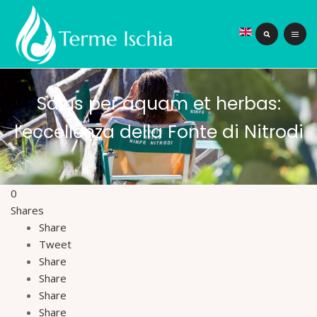
Salus per aquam et herbas:
l’eccellenza della Fonte di Nitrodi
0
Shares
Share
Tweet
Share
Share
Share
Share