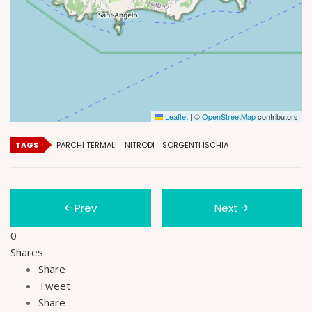
Leaflet
|
©
OpenStreetMap
contributors
TAGS
PARCHI TERMALI
NITRODI
SORGENTI ISCHIA
Prev
Next
0
Shares
Share
Tweet
Share