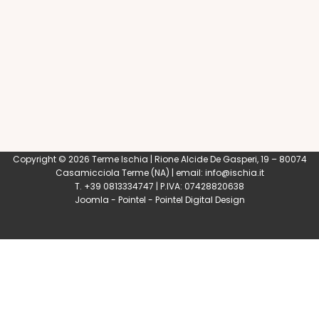
Copyright © 2026 Terme Ischia | Rione Alcide De Gasperi, 19 – 80074
Casamicciola Terme
(NA) | email:
info@ischia.it
T. +39 0813334747 | P.IVA: 07428820638
Joomla
-
Pointel
-
Pointel Digital Design
0
Shares
Share
Tweet
Share