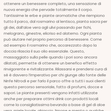
ottenere un benessere completo, una sensazione di
nuova energia che pervade totalmente il corpo.
Tantissime le erbe e piante aromatiche che riempiono
tutto il parco, dal rosmarino al lentisco, pianta sacra per
gli dei, dall’aloe vera agli ulivi passando per fichi,
melograno, ginestre, elicriso ed alaterno. Ogni pianta
può aiutare nel proprio percorso di benessere. Come
ad esempio il rosmarino che, accarezzato dopo la
doccia rilascia il suo olio essenziale. Questo,
massaggiato sulla pelle quando i pori sono ancora
dilatati, permette di ottenere un benefico effetto
rinvigorente e rivitalizzante. Rilassarsi e prendersi cura di
sé è davvero l’imperativo per chi giunge alla fonte delle
Ninfe Nitrodi e per farlo il parco offre a tutti i suoi clienti
questo percorso sensoriale, fatto di profumi, docce e
sapori. Le piante presenti vengono infatti utilizzate
anche per preparare ottimi drink con prodotti locali
come la consigliatissima bevanda a base di gel di aloe
vera, miele locale, ghiaccio, limone e menta o qualche