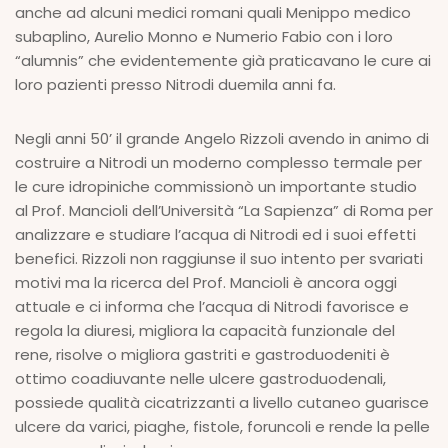
anche ad alcuni medici romani quali Menippo medico
subaplino, Aurelio Monno e Numerio Fabio con i loro
“alumnis” che evidentemente già praticavano le cure ai
loro pazienti presso Nitrodi duemila anni fa.
Negli anni 50’ il grande Angelo Rizzoli avendo in animo di
costruire a Nitrodi un moderno complesso termale per
le cure idropiniche commissionò un importante studio
al Prof. Mancioli dell’Università “La Sapienza” di Roma per
analizzare e studiare l’acqua di Nitrodi ed i suoi effetti
benefici. Rizzoli non raggiunse il suo intento per svariati
motivi ma la ricerca del Prof. Mancioli è ancora oggi
attuale e ci informa che l’acqua di Nitrodi favorisce e
regola la diuresi, migliora la capacità funzionale del
rene, risolve o migliora gastriti e gastroduodeniti è
ottimo coadiuvante nelle ulcere gastroduodenali,
possiede qualità cicatrizzanti a livello cutaneo guarisce
ulcere da varici, piaghe, fistole, foruncoli e rende la pelle