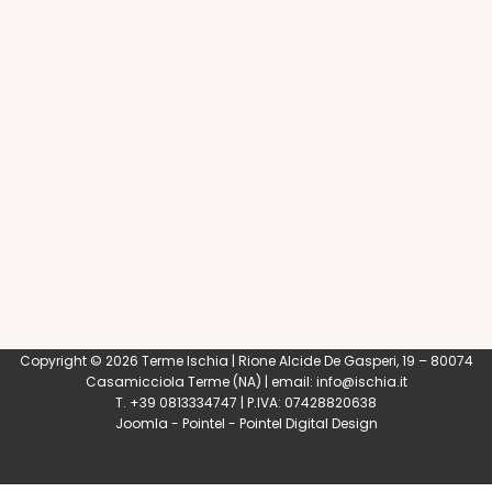
Copyright © 2026 Terme Ischia | Rione Alcide De Gasperi, 19 – 80074
Casamicciola Terme
(NA) | email:
info@ischia.it
T. +39 0813334747 | P.IVA: 07428820638
Joomla
-
Pointel
-
Pointel Digital Design