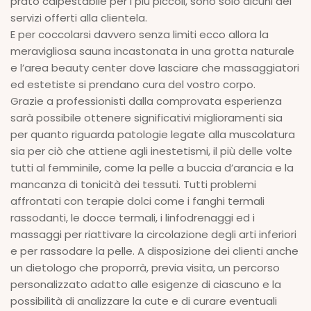
prato calpestabile per i più piccoli, sono solo alcuni dei
servizi offerti alla clientela.
E per coccolarsi davvero senza limiti ecco allora la
meravigliosa sauna incastonata in una grotta naturale
e l’area beauty center dove lasciare che massaggiatori
ed estetiste si prendano cura del vostro corpo.
Grazie a professionisti dalla comprovata esperienza
sarà possibile ottenere significativi miglioramenti sia
per quanto riguarda patologie legate alla muscolatura
sia per ciò che attiene agli inestetismi, il più delle volte
tutti al femminile, come la pelle a buccia d’arancia e la
mancanza di tonicità dei tessuti. Tutti problemi
affrontati con terapie dolci come i fanghi termali
rassodanti, le docce termali, i linfodrenaggi ed i
massaggi per riattivare la circolazione degli arti inferiori
e per rassodare la pelle. A disposizione dei clienti anche
un dietologo che proporrà, previa visita, un percorso
personalizzato adatto alle esigenze di ciascuno e la
possibilità di analizzare la cute e di curare eventuali