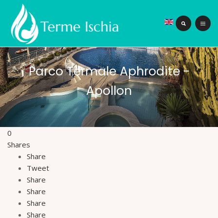
Parco Termale Aphrodite -
Apollon
0
Shares
Share
Tweet
Share
Share
Share
Share