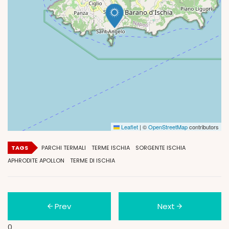
Leaflet
|
©
OpenStreetMap
contributors
TAGS
PARCHI TERMALI
TERME ISCHIA
SORGENTE ISCHIA
APHRODITE APOLLON
TERME DI ISCHIA
Prev
Next
0