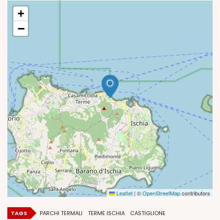
+
−
Leaflet
|
©
OpenStreetMap
contributors
TAGS
PARCHI TERMALI
TERME ISCHIA
CASTIGLIONE