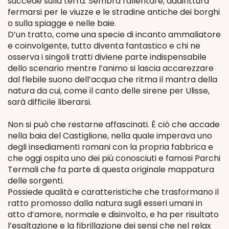
succede sulla terra. Sembra rallentare, addirittura
fermarsi per le viuzze e le stradine antiche dei borghi
o sulla spiagge e nelle baie.
D’un tratto, come una specie di incanto ammaliatore
e coinvolgente, tutto diventa fantastico e chi ne
osserva i singoli tratti diviene parte indispensabile
dello scenario mentre l’animo si lascia accarezzare
dal flebile suono dell’acqua che ritma il mantra della
natura da cui, come il canto delle sirene per Ulisse,
sarà difficile liberarsi.
Non si può che restarne affascinati. É ciò che accade
nella baia del Castiglione, nella quale imperava uno
degli insediamenti romani con la propria fabbrica e
che oggi ospita uno dei più conosciuti e famosi Parchi
Termali che fa parte di questa originale mappatura
delle sorgenti.
Possiede qualità e caratteristiche che trasformano il
ratto promosso dalla natura sugli esseri umani in
atto d’amore, normale e disinvolto, e ha per risultato
l’esaltazione e la fibrillazione dei sensi che nel relax