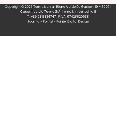
Copyright © 2026 Terme Ischia | Rione Alcide De Gasperi, 19 – 80074
Casamicciola Terme
(NA) | email:
info@ischia.it
T. +39 0813334747 | P.IVA: 07428820638
Joomla
-
Pointel
-
Pointel Digital Design
0
Shares
Share
Tweet
Share
Share
Share
Share
Share
0
Shares