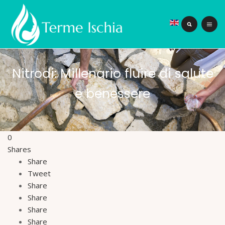
Nitrodi: Millenario fluire di salute
e benessere
0
Shares
Share
Tweet
Share
Share
Share
Share