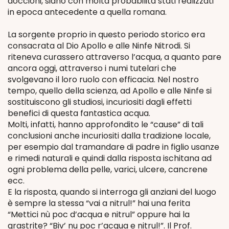
doccioni, siano con molta probabilità stati realizzati
in epoca antecedente a quella romana.
La sorgente proprio in questo periodo storico era
consacrata al Dio Apollo e alle Ninfe Nitrodi. Si
riteneva curassero attraverso l’acqua, a quanto pare
ancora oggi, attraverso i numi tutelari che
svolgevano il loro ruolo con efficacia. Nel nostro
tempo, quello della scienza, ad Apollo e alle Ninfe si
sostituiscono gli studiosi, incuriositi dagli effetti
benefici di questa fantastica acqua.
Molti, infatti, hanno approfondito le “cause” di tali
conclusioni anche incuriositi dalla tradizione locale,
per esempio dal tramandare di padre in figlio usanze
e rimedi naturali e quindi dalla risposta ischitana ad
ogni problema della pelle, varici, ulcere, cancrene
ecc.
E la risposta, quando si interroga gli anziani del luogo
è sempre la stessa “vai a nitrul!” hai una ferita
“Mettici nù poc d’acqua e nitrul” oppure hai la
grastrite? “Biv’ nu poc r’acqua e nitrul!”. Il Prof.