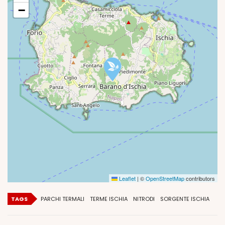
−
Leaflet
|
©
OpenStreetMap
contributors
TAGS
PARCHI TERMALI
TERME ISCHIA
NITRODI
SORGENTE ISCHIA