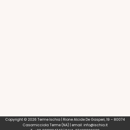
Copyright © 2026 Terme Ischia | Rione Alcide De Gasperi, 19 – 80074
Casamicciola Terme
(NA) | email:
info@ischia.it