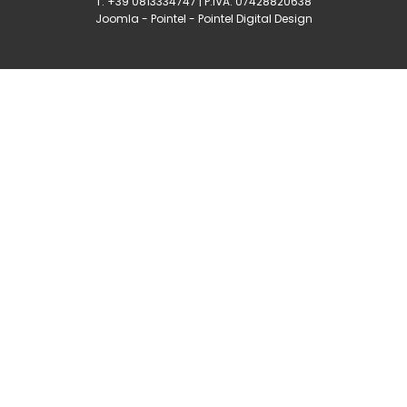
T. +39 0813334747 | P.IVA: 07428820638
Joomla
-
Pointel
-
Pointel Digital Design
0
Shares
Share
Tweet
Share
Share
Share
Share
Share
0
Shares