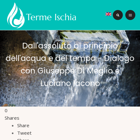
Dall'assoluto al principio
dell'acqua e del tempo - Dialogo
con Giuseppe Di Meglio e
Luciano Iacono
0
Shares
Share
Tweet