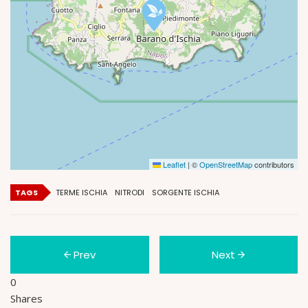
Leaflet
|
©
OpenStreetMap
contributors
TAGS
TERME ISCHIA
NITRODI
SORGENTE ISCHIA
Prev
Next
0
Shares