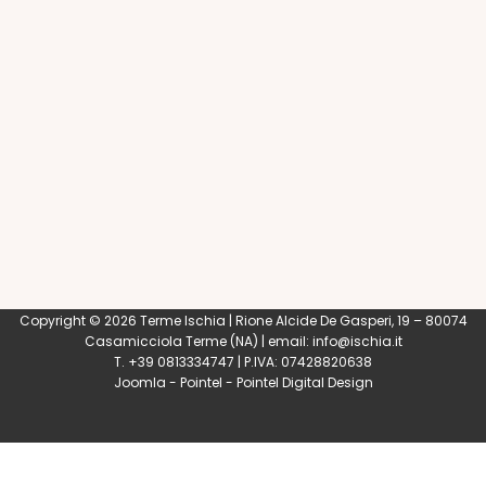
Copyright © 2026 Terme Ischia | Rione Alcide De Gasperi, 19 – 80074
Casamicciola Terme
(NA) | email:
info@ischia.it
T. +39 0813334747 | P.IVA: 07428820638
Joomla
-
Pointel
-
Pointel Digital Design
0
Shares