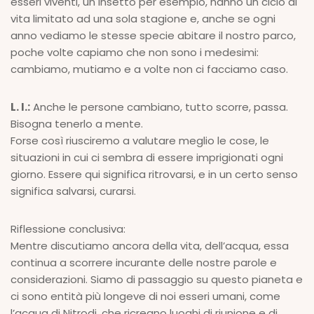
esseri viventi, un insetto per esempio, hanno un ciclo di
vita limitato ad una sola stagione e, anche se ogni
anno vediamo le stesse specie abitare il nostro parco,
poche volte capiamo che non sono i medesimi:
cambiamo, mutiamo e a volte non ci facciamo caso.
L. I.:
Anche le persone cambiano, tutto scorre, passa.
Bisogna tenerlo a mente.
Forse così riusciremo a valutare meglio le cose, le
situazioni in cui ci sembra di essere imprigionati ogni
giorno. Essere qui significa ritrovarsi, e in un certo senso
significa salvarsi, curarsi.
Riflessione conclusiva:
Mentre discutiamo ancora della vita, dell’acqua, essa
continua a scorrere incurante delle nostre parole e
considerazioni. Siamo di passaggio su questo pianeta e
ci sono entità più longeve di noi esseri umani, come
l’acqua di Nitrodi, che ricreano luoghi di riunione e di